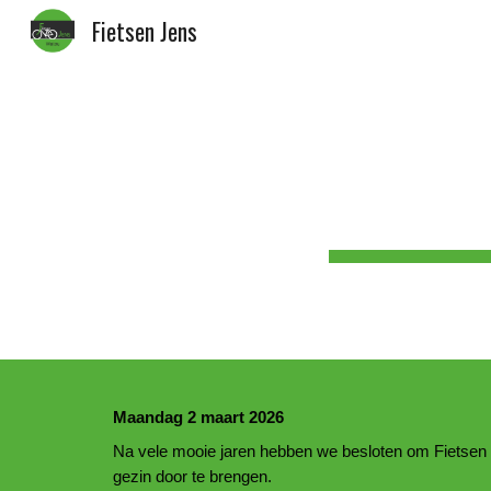
Fietsen Jens
Sk
Maandag 2 maart 2026
Na vele mooie jaren hebben we besloten om Fietsen Je
gezin door te brengen.