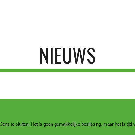
ip to main content
Skip to navigat
NIEUWS
ns te sluiten. Het is geen gemakkelijke beslissing, maar het is tijd