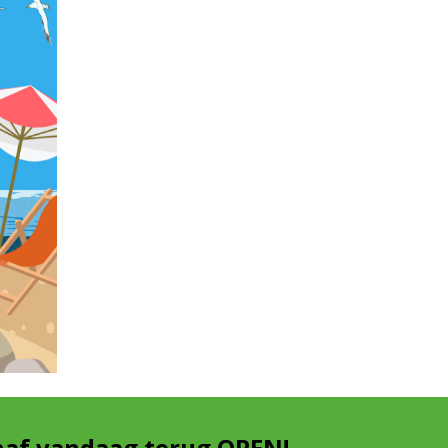
naf vandaag terug OPEN!