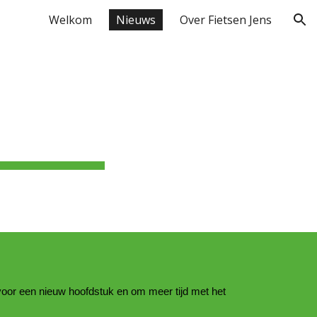
Welkom
Nieuws
Over Fietsen Jens
ion
 voor een nieuw hoofdstuk en om meer tijd met het