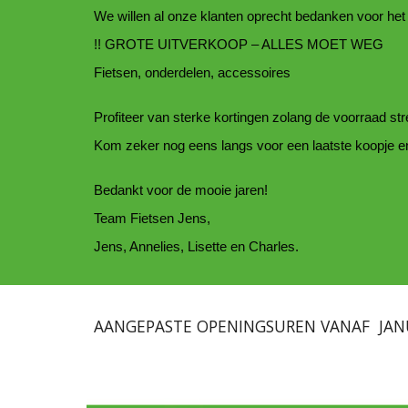
We willen al onze klanten oprecht bedanken voor het 
!! GROTE UITVERKOOP – ALLES MOET WEG
Fietsen, onderdelen, accessoires
Profiteer van sterke kortingen zolang de voorraad st
Kom zeker nog eens langs voor een laatste koopje en
Bedankt voor de mooie jaren!
Team Fietsen Jens,
Jens, Annelies, Lisette en Charles.
AANGEPASTE OPENINGSUREN VANAF JANU