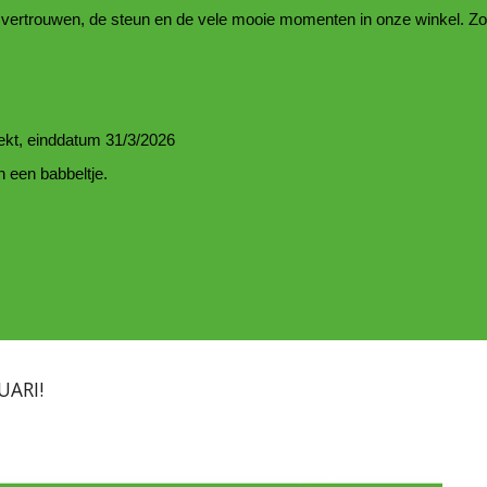
vertrouwen, de steun en de vele mooie momenten in onze winkel. Zond
rekt, einddatum 31/3/2026
 een babbeltje.
ARI!